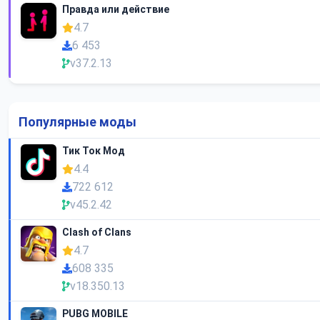
Правда или действие
4.7
6 453
v37.2.13
Популярные моды
Тик Ток Мод
4.4
722 612
v45.2.42
Clash of Clans
4.7
608 335
v18.350.13
PUBG MOBILE