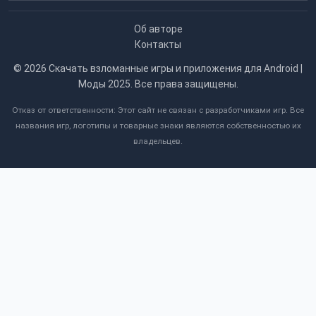
Об авторе
Контакты
© 2026
Скачать взломанные игры и приложения для Android |
Моды 2025
. Все права защищены.
Отказ от ответственности: Этот сайт не связан с разработчиками игр. Все
названия игр, логотипы и товарные знаки являются собственностью их
владельцев.