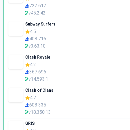
722 612
v45.2.42
Subway Surfers
4.5
408 716
v3.63.10
Clash Royale
4.2
367 696
v14.593.1
Clash of Clans
4.7
608 335
v18.350.13
GRIS