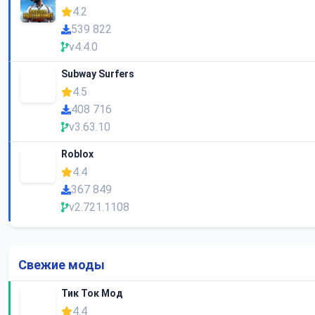
4.2
539 822
v4.4.0
Subway Surfers
4.5
408 716
v3.63.10
Roblox
4.4
367 849
v2.721.1108
Свежие моды
Тик Ток Мод
4.4