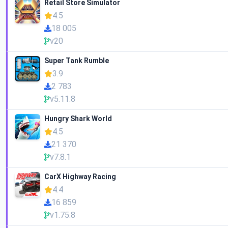
Retail Store Simulator
4.5
18 005
v20
Super Tank Rumble
3.9
2 783
v5.11.8
Hungry Shark World
4.5
21 370
v7.8.1
CarX Highway Racing
4.4
16 859
v1.75.8