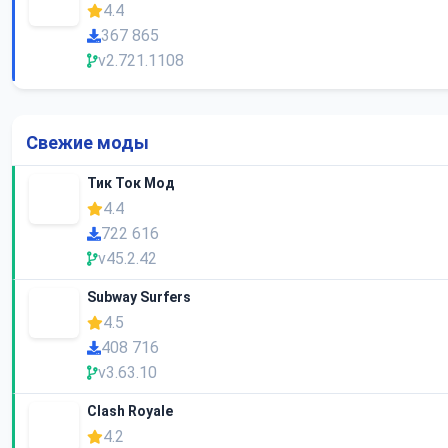
4.4
367 865
v2.721.1108
Свежие моды
Тик Ток Мод
4.4
722 616
v45.2.42
Subway Surfers
4.5
408 716
v3.63.10
Clash Royale
4.2