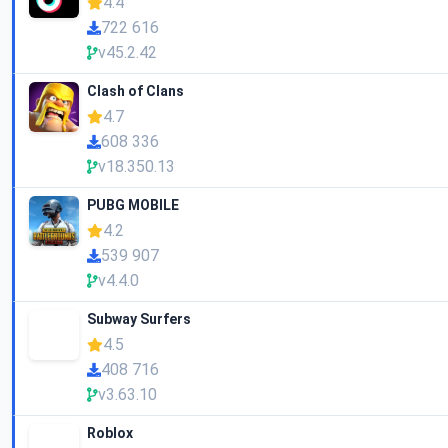
4.4
722 616
v45.2.42
Clash of Clans
4.7
608 336
v18.350.13
PUBG MOBILE
4.2
539 907
v4.4.0
Subway Surfers
4.5
408 716
v3.63.10
Roblox