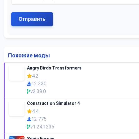
Похожие моды
Angry Birds Transformers
4.2
12 330
v2.39.0
Construction Simulator 4
4.4
12 775
v1.24.1235
Sonic Forces