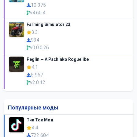
10 375
v4.60.4
Farming Simulator 23
3.3
934
v0.0.0.26
Peglin — A Pachinko Roguelike
4.1
5 957
v2.0.12
Популярные моды
Тик Ток Мод
4.4
722 604