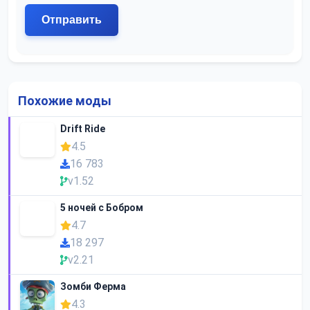
Похожие моды
Drift Ride
4.5
16 783
v1.52
5 ночей с Бобром
4.7
18 297
v2.21
Зомби Ферма
4.3