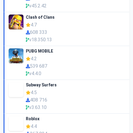
v45.2.42
Clash of Clans
4.7
608 333
v18.350.13
PUBG MOBILE
4.2
539 687
v4.4.0
Subway Surfers
4.5
408 716
v3.63.10
Roblox
4.4