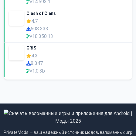
v14.593.1
Clash of Clans
4.7
608 333
v18.350.13
GRIS
4.3
8 347
v1.0.3b
PrivateMods — ваш надежный источник модов, взломанных игр