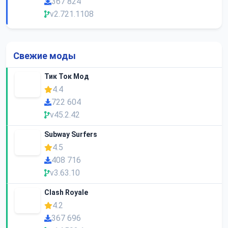
367 824
v2.721.1108
Свежие моды
Тик Ток Мод
4.4
722 604
v45.2.42
Subway Surfers
4.5
408 716
v3.63.10
Clash Royale
4.2
367 696