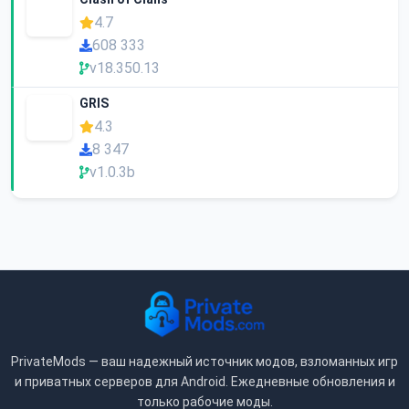
4.7
608 333
v18.350.13
GRIS
4.3
8 347
v1.0.3b
PrivateMods — ваш надежный источник модов, взломанных игр
и приватных серверов для Android. Ежедневные обновления и
только рабочие моды.