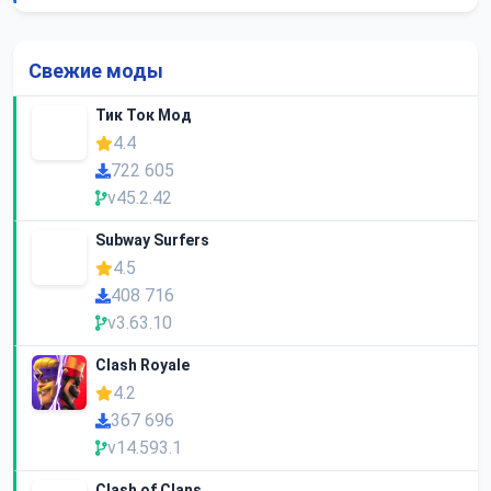
Свежие моды
Тик Ток Мод
4.4
722 605
v45.2.42
Subway Surfers
4.5
408 716
v3.63.10
Clash Royale
4.2
367 696
v14.593.1
Clash of Clans