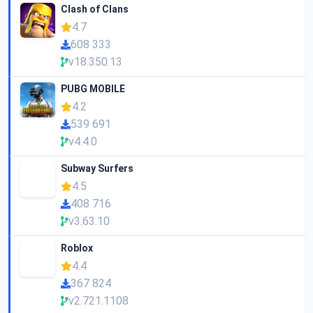
Clash of Clans
4.7
608 333
v18.350.13
PUBG MOBILE
4.2
539 691
v4.4.0
Subway Surfers
4.5
408 716
v3.63.10
Roblox
4.4
367 824
v2.721.1108