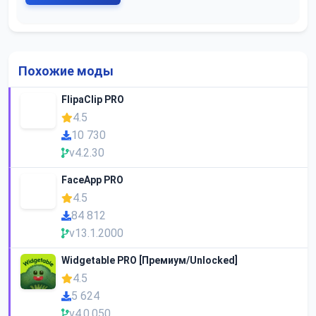
Похожие моды
FlipaClip PRO
4.5
10 730
v4.2.30
FaceApp PRO
4.5
84 812
v13.1.2000
Widgetable PRO [Премиум/Unlocked]
4.5
5 624
v4.0.050