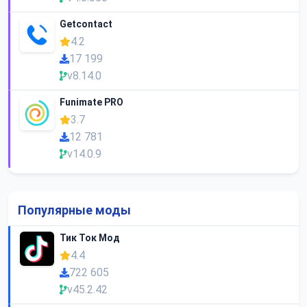
Getcontact
4.2
17 199
v8.14.0
Funimate PRO
3.7
12 781
v14.0.9
Популярные моды
Тик Ток Мод
4.4
722 605
v45.2.42