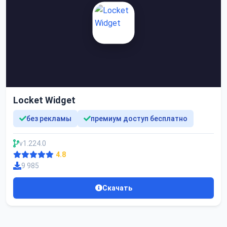
Locket Widget
без рекламы
премиум доступ бесплатно
v1.224.0
4.8
9 985
Скачать