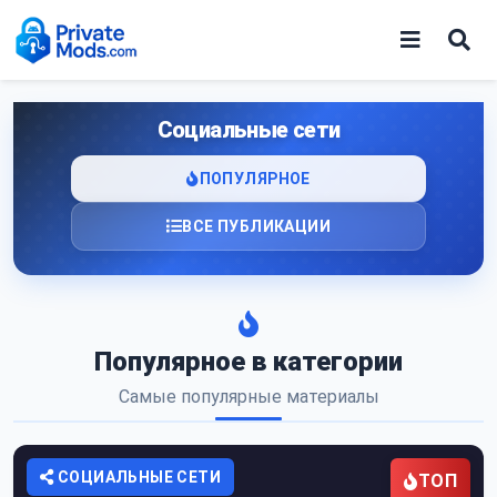
Skip
to
content
Игры
Социальные сети
Программы
ПОПУЛЯРНОЕ
ВСЕ ПУБЛИКАЦИИ
Популярное в категории
Самые популярные материалы
СОЦИАЛЬНЫЕ СЕТИ
ТОП