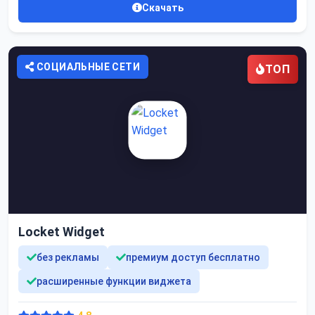
Скачать
СОЦИАЛЬНЫЕ СЕТИ
ТОП
Locket Widget
без рекламы
премиум доступ бесплатно
расширенные функции виджета