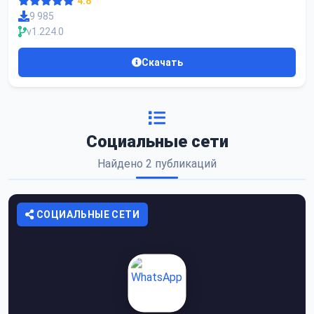
4.8
9 985
v1.224.0
Скачать
Социальные сети
Найдено 2 публикаций
СОЦИАЛЬНЫЕ СЕТИ