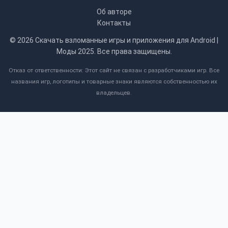
Об авторе
Контакты
© 2026
Скачать взломанные игры и приложения для Android |
Моды 2025
. Все права защищены.
Отказ от ответственности: Этот сайт не связан с разработчиками игр. Все
названия игр, логотипы и товарные знаки являются собственностью их
владельцев.