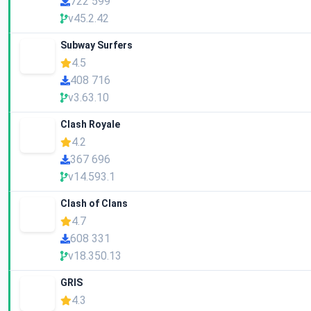
722 599
v45.2.42
Subway Surfers
4.5
408 716
v3.63.10
Clash Royale
4.2
367 696
v14.593.1
Clash of Clans
4.7
608 331
v18.350.13
GRIS
4.3