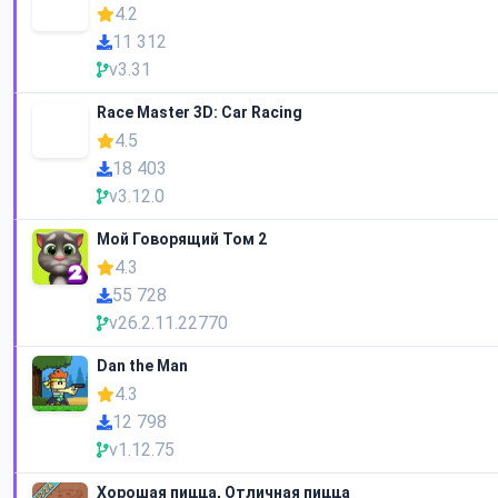
4.2
11 312
v3.31
Race Master 3D: Car Racing
4.5
18 403
v3.12.0
Мой Говорящий Том 2
4.3
55 728
v26.2.11.22770
Dan the Man
4.3
12 798
v1.12.75
Хорошая пицца, Отличная пицца