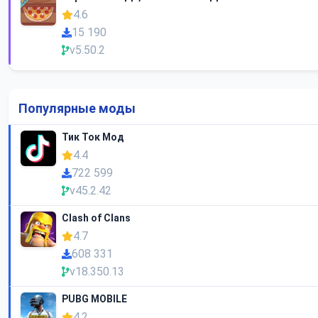
4.6
15 190
v5.50.2
Популярные моды
Тик Ток Мод
4.4
722 599
v45.2.42
Clash of Clans
4.7
608 331
v18.350.13
PUBG MOBILE
4.2