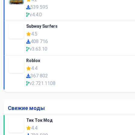
539 595
v4.4.0
Subway Surfers
4.5
408 716
v3.63.10
Roblox
4.4
367 802
v2.721.1108
Свежие моды
Тик Ток Мод
4.4