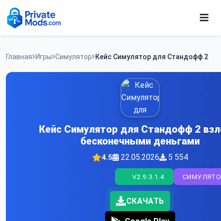
Skip
to
content
Игры
Главная
Игры
Симулятор
Кейс Симулятор для Стандофф 2
Программы
Кейс Симулятор для Стандофф 2 взл
бесконечными деньгами
22.05.2026
5 554
4.5
V2.9.3.1.4
СИМУЛЯТО
СКАЧАТЬ