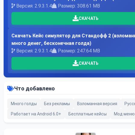
Версия: 2.9.3.1.4
Размер: 308.61 MB
СКАЧАТЬ
Скачать Кейс симулятор для Стандофф 2 (взломанн
много денег, бесконечная голда)
Версия: 2.9.3.1.4
Размер: 247.64 MB
СКАЧАТЬ
Что добавлено
Много голды
Без рекламы
Взломанная версия
Русс
Работает на Android 6.0+
Бесплатные кейсы
Мод меню