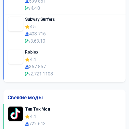
539 861
v4.4.0
Subway Surfers
4.5
408 716
v3.63.10
Roblox
4.4
367 857
v2.721.1108
Свежие моды
Тик Ток Мод
4.4
722 613