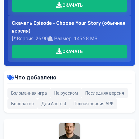
СКАЧАТЬ
Скачать Episode - Choose Your Story (обычная
версия)
Версия: 26.90
Размер: 145.28 MB
СКАЧАТЬ
Что добавлено
Взломанная игра
На русском
Последняя версия
Бесплатно
Для Android
Полная версия APK