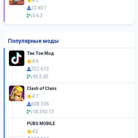
4.5
12 831
v3.6.2
Популярные моды
Тик Ток Мод
4.4
722 613
v45.2.42
Clash of Clans
4.7
608 336
v18.350.13
PUBG MOBILE
4.2