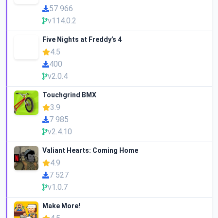
57 966
v114.0.2
Five Nights at Freddy’s 4
4.5
400
v2.0.4
Touchgrind BMX
3.9
7 985
v2.4.10
Valiant Hearts: Coming Home
4.9
7 527
v1.0.7
Make More!