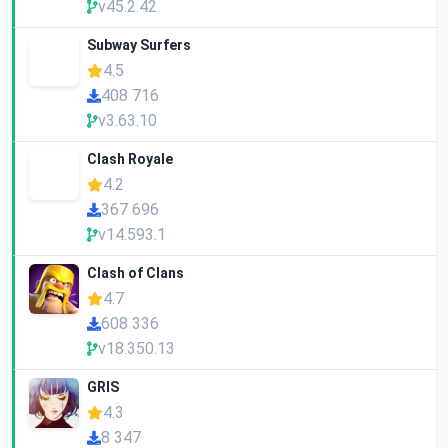
v45.2.42
Subway Surfers
4.5
408 716
v3.63.10
Clash Royale
4.2
367 696
v14.593.1
Clash of Clans
4.7
608 336
v18.350.13
GRIS
4.3
8 347