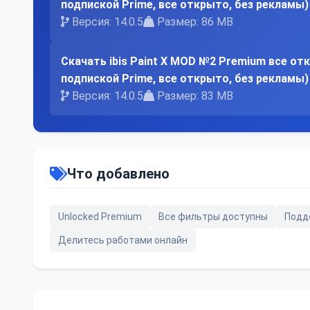
подпиской Prime, все открыто, без рекламы)
Версия: 14.0.5
Размер: 86 MB
Скачать ibis Paint X MOD №2 Premium все от
подпиской Prime, все открыто, без рекламы)
Версия: 14.0.5
Размер: 83 MB
Что добавлено
Unlocked Premium
Все фильтры доступны
Подде
Делитесь работами онлайн