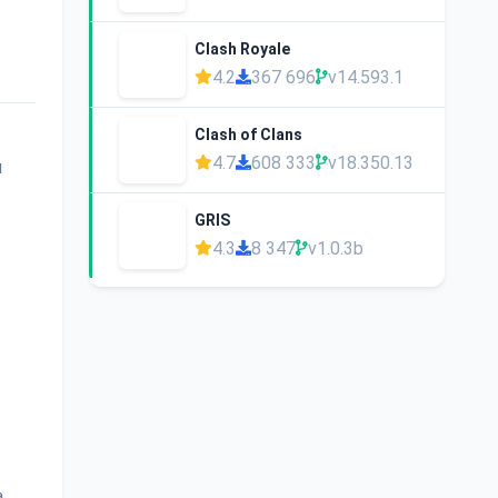
Clash Royale
4.2
367 696
v14.593.1
Clash of Clans
4.7
608 333
v18.350.13
й
GRIS
4.3
8 347
v1.0.3b
а