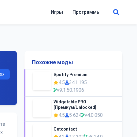
Игры
Программы
Похожие моды
OD
Spotify Premium
4.5
341 195
v9.1.50.1906
Widgetable PRO
[Премиум/Unlocked]
4.5
5 624
v4.0.050
Эта
Getcontact
ых
4.2
17 202
v8.14.0