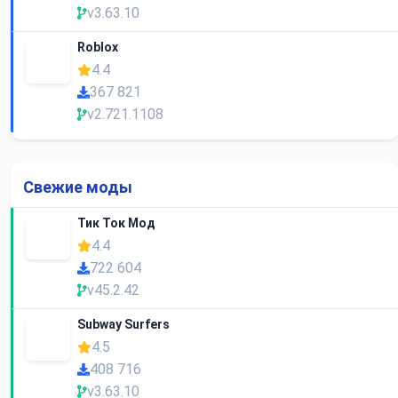
v3.63.10
Roblox
4.4
367 821
v2.721.1108
Свежие моды
Тик Ток Мод
4.4
722 604
v45.2.42
Subway Surfers
4.5
408 716
v3.63.10