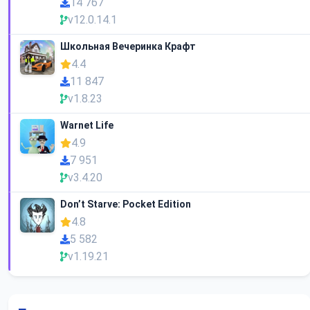
14 767
v12.0.14.1
Школьная Вечеринка Крафт
4.4
11 847
v1.8.23
Warnet Life
4.9
7 951
v3.4.20
Don’t Starve: Pocket Edition
4.8
5 582
v1.19.21