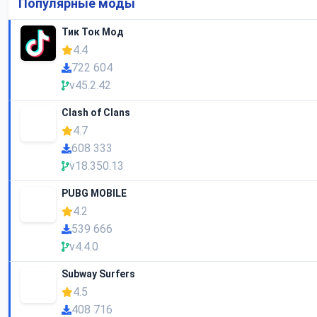
Популярные моды
Тик Ток Мод
4.4
722 604
v45.2.42
Clash of Clans
4.7
608 333
v18.350.13
PUBG MOBILE
4.2
539 666
v4.4.0
Subway Surfers
4.5
408 716