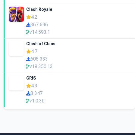
Clash Royale
4.2
367 696
v14.593.1
Clash of Clans
4.7
608 333
v18.350.13
GRIS
4.3
8 347
v1.0.3b