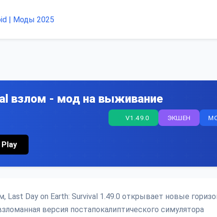
ival взлом - мод на выживание
V1.49.0
ЭКШЕН
M
 Play
Last Day on Earth: Survival 1.49.0 открывает новые гориз
взломанная версия постапокалиптического симулятора