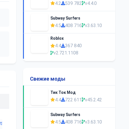
4.2
539 782
v4.4.0
Subway Surfers
4.5
408 716
v3.63.10
Roblox
4.4
367 840
v2.721.1108
Свежие моды
Тик Ток Мод
4.4
722 611
v45.2.42
Subway Surfers
4.5
408 716
v3.63.10