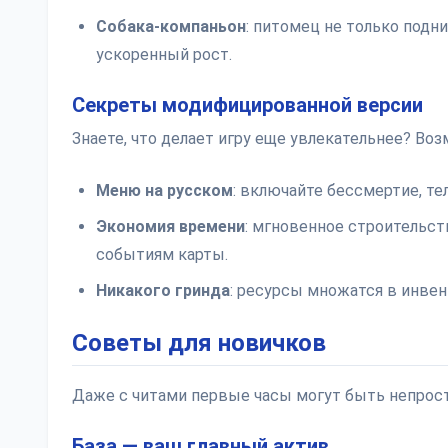
Собака-компаньон
: питомец не только подн
ускоренный рост.
Секреты модифицированной версии
Знаете, что делает игру еще увлекательнее? Во
Меню на русском
: включайте бессмертие, т
Экономия времени
: мгновенное строительст
событиям карты.
Никакого гринда
: ресурсы множатся в инвен
Советы для новичков
Даже с читами первые часы могут быть непрост
База — ваш главный актив