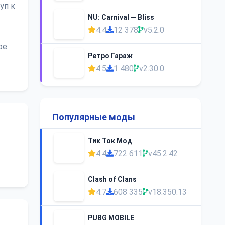
уп к
NU: Carnival — Bliss
4.4
12 378
v5.2.0
ре
Ретро Гараж
4.5
1 480
v2.30.0
Популярные моды
Тик Ток Мод
4.4
722 611
v45.2.42
Clash of Clans
4.7
608 335
v18.350.13
PUBG MOBILE