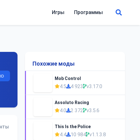
Игры
Программы
Похожие моды
OD
Mob Control
4.5
4 923
v3.17.0
Assoluto Racing
4.0
2 372
v3.5.6
онты
This Is the Police
4.4
10 984
v1.1.3.8