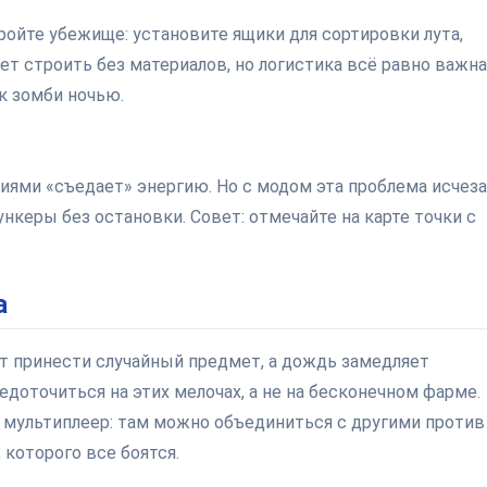
ройте убежище: установите ящики для сортировки лута,
ет строить без материалов, но логистика всё равно важна
к зомби ночью.
ями «съедает» энергию. Но с модом эта проблема исчез
керы без остановки. Совет: отмечайте на карте точки с
а
ет принести случайный предмет, а дождь замедляет
оточиться на этих мелочах, а не на бесконечном фарме.
 в мультиплеер: там можно объединиться с другими против
которого все боятся.