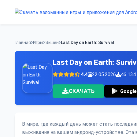
Skip
to
content
Главная
Игры
Экшен
Last Day on Earth: Survival
Last Day on Earth: Surv
4.4
22.05.2026
46 134
СКАЧАТЬ
Google
В мире, где каждый день может стать последним, 
выживания на вашем андроид-устройстве. Эта 