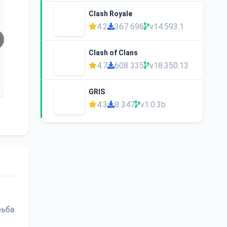
Clash Royale
4.2
367 696
v14.593.1
Clash of Clans
4.7
608 335
v18.350.13
GRIS
4.3
8 347
v1.0.3b
рьба