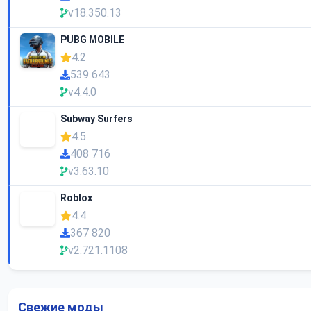
v18.350.13
PUBG MOBILE
4.2
539 643
v4.4.0
Subway Surfers
4.5
408 716
v3.63.10
Roblox
4.4
367 820
v2.721.1108
Свежие моды