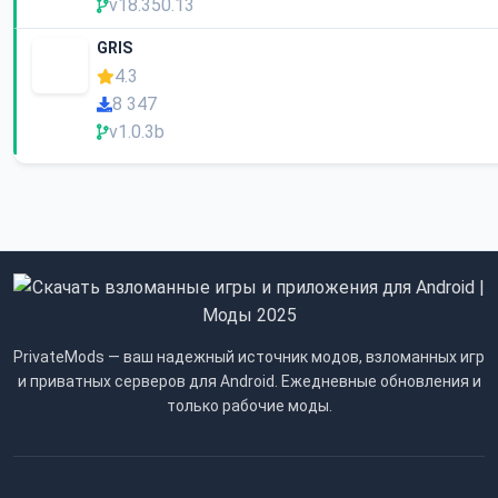
v18.350.13
GRIS
4.3
8 347
v1.0.3b
PrivateMods — ваш надежный источник модов, взломанных игр
и приватных серверов для Android. Ежедневные обновления и
только рабочие моды.