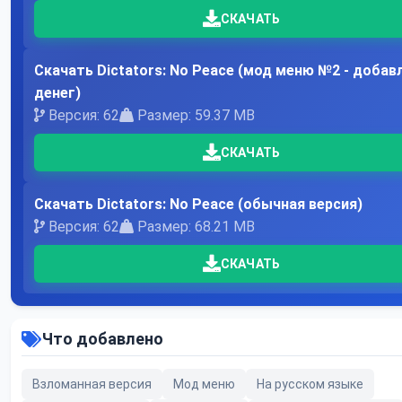
СКАЧАТЬ
Скачать Dictators: No Peace (мод меню №2 - добав
денег)
Версия: 62
Размер: 59.37 MB
СКАЧАТЬ
Скачать Dictators: No Peace (обычная версия)
Версия: 62
Размер: 68.21 MB
СКАЧАТЬ
Что добавлено
Взломанная версия
Мод меню
На русском языке