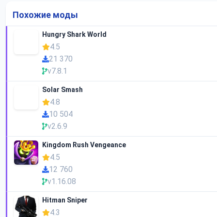
Похожие моды
Hungry Shark World
4.5
21 370
v7.8.1
Solar Smash
4.8
10 504
v2.6.9
Kingdom Rush Vengeance
4.5
12 760
v1.16.08
Hitman Sniper
4.3