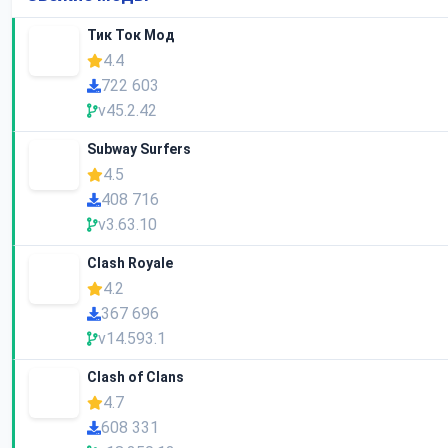
Тик Ток Мод
4.4
722 603
v45.2.42
Subway Surfers
4.5
408 716
v3.63.10
Clash Royale
4.2
367 696
v14.593.1
Clash of Clans
4.7
608 331