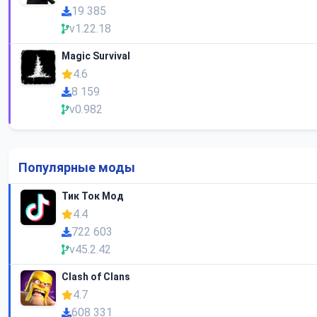
19 385
v1.22.18
Magic Survival
4.6
8 159
v0.982
Популярные моды
Тик Ток Мод
4.4
722 603
v45.2.42
Clash of Clans
4.7
608 331