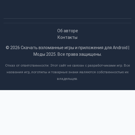
Об авторе
Контакты
© 2026
Скачать взломанные игры и приложения для Android |
Моды 2025
. Все права защищены.
Отказ от ответственности: Этот сайт не связан с разработчиками игр. Все
названия игр, логотипы и товарные знаки являются собственностью их
владельцев.