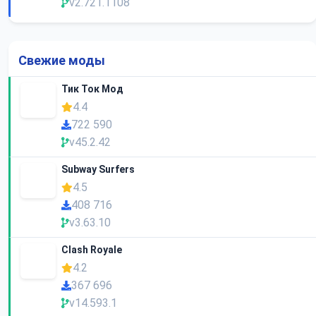
v2.721.1108
Свежие моды
Тик Ток Мод
4.4
722 590
v45.2.42
Subway Surfers
4.5
408 716
v3.63.10
Clash Royale
4.2
367 696
v14.593.1