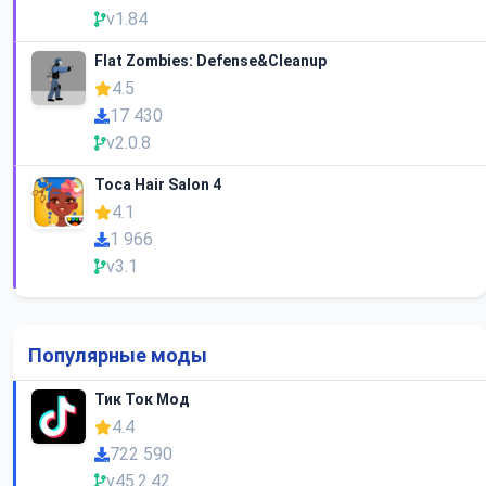
v1.84
Flat Zombies: Defense&Cleanup
4.5
17 430
v2.0.8
Toca Hair Salon 4
4.1
1 966
v3.1
Популярные моды
Тик Ток Мод
4.4
722 590
v45.2.42