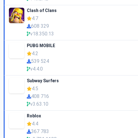
Clash of Clans
4.7
608 329
v18.350.13
PUBG MOBILE
4.2
539 524
v4.4.0
Subway Surfers
4.5
408 716
v3.63.10
Roblox
4.4
367 783