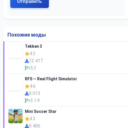
Похожие моды
Tekken 3
4.3
12 417
v5.2
RFS — Real Flight Simulator
4.6
9 013
v3.1.9
Mini Soccer Star
4.3
9 406