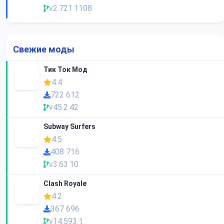
v2.721.1108
Свежие моды
Тик Ток Мод
4.4
722 612
v45.2.42
Subway Surfers
4.5
408 716
v3.63.10
Clash Royale
4.2
367 696
v14.593.1