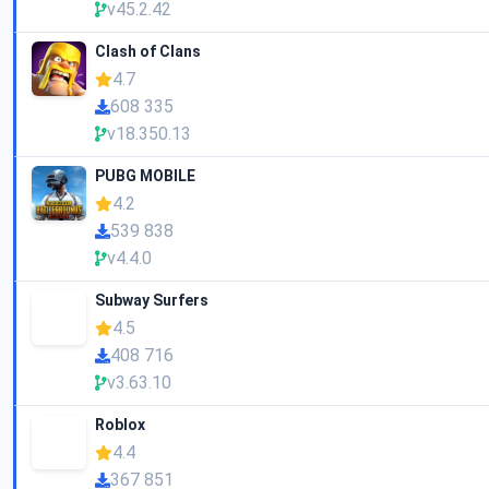
v45.2.42
Clash of Clans
4.7
608 335
v18.350.13
PUBG MOBILE
4.2
539 838
v4.4.0
Subway Surfers
4.5
408 716
v3.63.10
Roblox
4.4
367 851