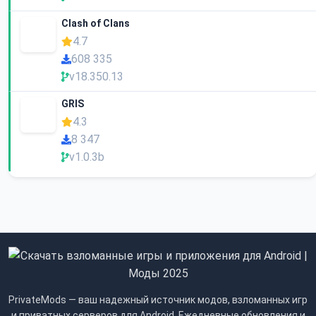
Clash of Clans
4.7
608 335
v18.350.13
GRIS
4.3
8 347
v1.0.3b
PrivateMods — ваш надежный источник модов, взломанных игр
и приватных серверов для Android. Ежедневные обновления и