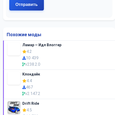
Похожие моды
Ламар — Идл Влоггер
4.2
10 439
v238.2.0
Клондайк
4.4
467
v2.147.2
Drift Ride
4.5