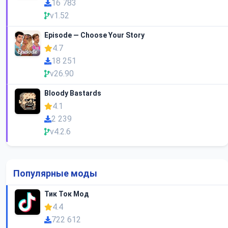
16 783
v1.52
Episode — Choose Your Story
4.7
18 251
v26.90
Bloody Bastards
4.1
2 239
v4.2.6
Популярные моды
Тик Ток Мод
4.4
722 612