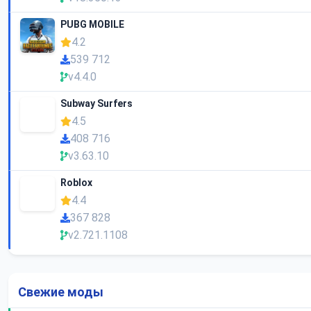
PUBG MOBILE
4.2
539 712
v4.4.0
Subway Surfers
4.5
408 716
v3.63.10
Roblox
4.4
367 828
v2.721.1108
Свежие моды