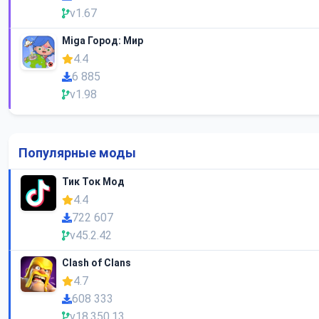
v1.67
Miga Город: Мир
4.4
6 885
v1.98
Популярные моды
Тик Ток Мод
4.4
722 607
v45.2.42
Clash of Clans
4.7
608 333
v18.350.13