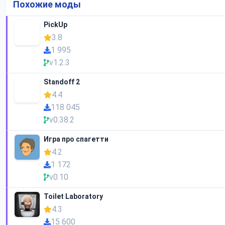
Похожие моды
PickUp
3.8
1 995
v1.2.3
Standoff 2
4.4
118 045
v0.38.2
Игра про спагетти
4.2
1 172
v0.10
Toilet Laboratory
4.3
15 600