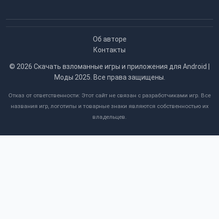
Об авторе
Контакты
© 2026
Скачать взломанные игры и приложения для Android |
Моды 2025
. Все права защищены.
Отказ от ответственности: Этот сайт не связан с разработчиками игр. Все
названия игр, логотипы и товарные знаки являются собственностью их
владельцев.