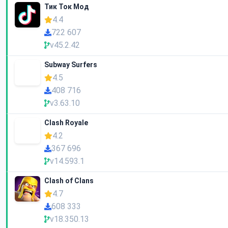
Тик Ток Мод
4.4
722 607
v45.2.42
Subway Surfers
4.5
408 716
v3.63.10
Clash Royale
4.2
367 696
v14.593.1
Clash of Clans
4.7
608 333
v18.350.13