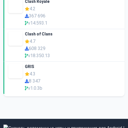
Clash Royale
4.2
367 696
v14.593.1
Clash of Clans
4.7
608 329
v18.350.13
GRIS
4.3
8 347
v1.0.3b