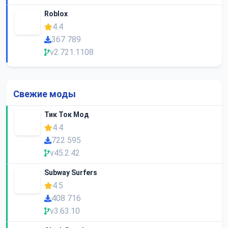
Roblox
4.4
367 789
v2.721.1108
Свежие моды
Тик Ток Мод
4.4
722 595
v45.2.42
Subway Surfers
4.5
408 716
v3.63.10