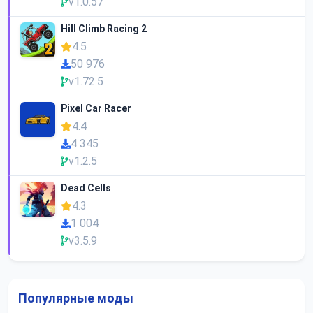
v1.0.57
Hill Climb Racing 2
4.5
50 976
v1.72.5
Pixel Car Racer
4.4
4 345
v1.2.5
Dead Cells
4.3
1 004
v3.5.9
Популярные моды