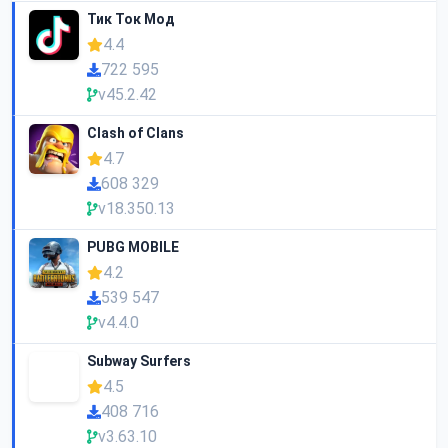
Тик Ток Мод
4.4
722 595
v45.2.42
Clash of Clans
4.7
608 329
v18.350.13
PUBG MOBILE
4.2
539 547
v4.4.0
Subway Surfers
4.5
408 716
v3.63.10