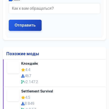
Похожие моды
Клондайк
4.4
467
v2.147.2
Settlement Survival
4.5
8 849