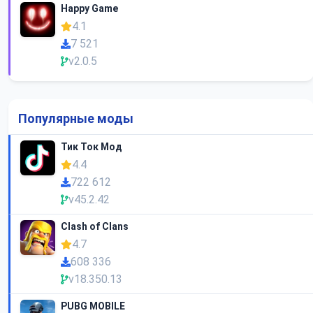
Happy Game
4.1
7 521
v2.0.5
Популярные моды
Тик Ток Мод
4.4
722 612
v45.2.42
Clash of Clans
4.7
608 336
v18.350.13
PUBG MOBILE