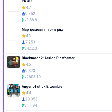
PK XD
4.7
9 352
v1.86.6
Мир домовят: три в ряд
4.3
7 253
v42.2.0
Blackmoor 2: Action Platformer
4.6
9 873
v2603.19
Anger of stick 5: zombie
4.4
20 053
v1.1.94