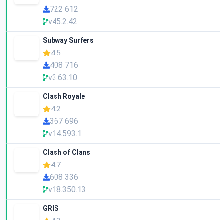
722 612
v45.2.42
Subway Surfers
4.5
408 716
v3.63.10
Clash Royale
4.2
367 696
v14.593.1
Clash of Clans
4.7
608 336
v18.350.13
GRIS