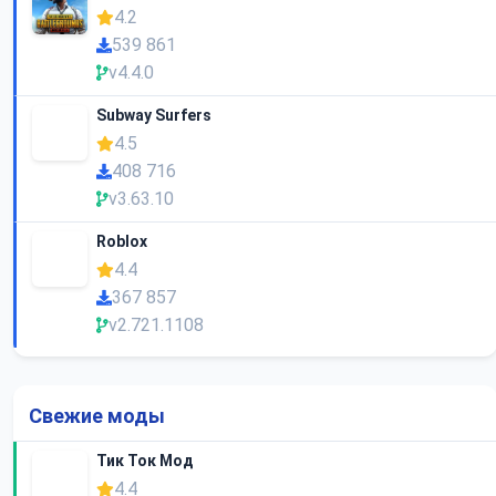
4.2
539 861
v4.4.0
Subway Surfers
4.5
408 716
v3.63.10
Roblox
4.4
367 857
v2.721.1108
Свежие моды
Тик Ток Мод
4.4