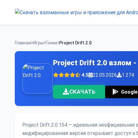
Skip
to
content
Главная
Игры
Гонки
Project Drift 2.0
Project Drift 2.0 взлом
4.5
22.05.2026
1 274
СКАЧАТЬ
Google
Project Drift 2.0 154 — идеальная неофициальная
модифицированная версия открывает доступ к 