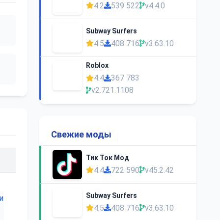
4.2
539 522
v4.4.0
Subway Surfers
4.5
408 716
v3.63.10
Roblox
4.4
367 783
v2.721.1108
Свежие моды
Тик Ток Мод
4.4
722 590
v45.2.42
Subway Surfers
4.5
408 716
v3.63.10