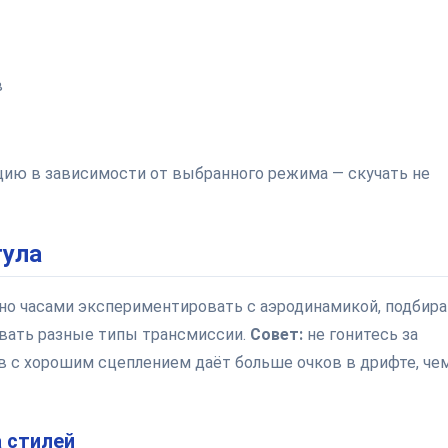
в
цию в зависимости от выбранного режима — скучать не
тула
но часами экспериментировать с аэродинамикой, подбира
овать разные типы трансмиссии.
Совет:
не гонитесь за
 с хорошим сцеплением даёт больше очков в дрифте, че
 стилей