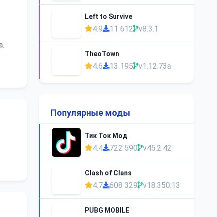
Left to Survive
о
4.9
11 612
v8.3.1
а.
TheoTown
4.6
13 195
v1.12.73a
Популярные моды
Тик Ток Мод
4.4
722 590
v45.2.42
Clash of Clans
4.7
608 329
v18.350.13
PUBG MOBILE