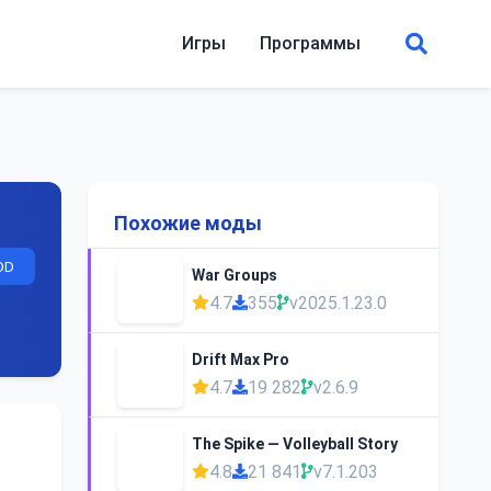
Игры
Программы
Похожие моды
OD
War Groups
4.7
355
v2025.1.23.0
Drift Max Pro
4.7
19 282
v2.6.9
The Spike — Volleyball Story
4.8
21 841
v7.1.203