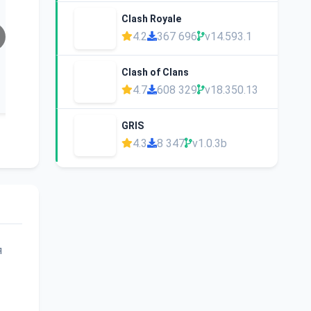
Clash Royale
4.2
367 696
v14.593.1
Clash of Clans
4.7
608 329
v18.350.13
GRIS
4.3
8 347
v1.0.3b
я