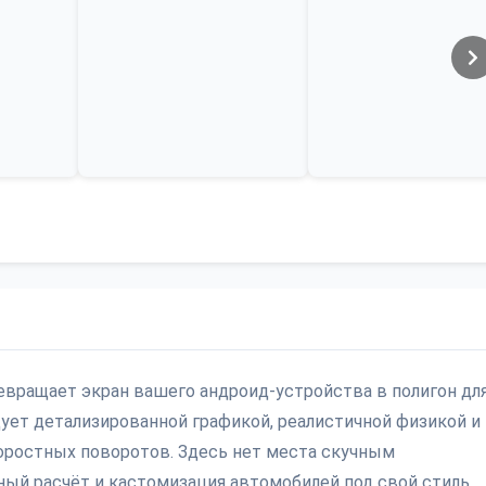
превращает экран вашего андроид-устройства в полигон дл
дует детализированной графикой, реалистичной физикой и
оростных поворотов. Здесь нет места скучным
ный расчёт и кастомизация автомобилей под свой стиль.