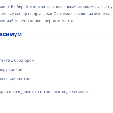
ыков. Выбирайте комнаты с реальными игроками, участву
венные заезды с друзьями. Система начисления очков за
расивый манёвр ценнее первого места.
аксимум
такте с бордюром
еру треков
ных скриншотов
крип шин и даже эхо в тоннелях подчеркивают