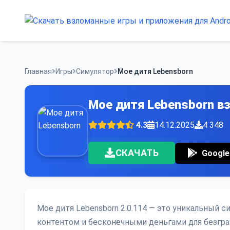
Skip
to
content
Главная
Игры
Симулятор
Мое дитя Lebensborn
Мое дитя Lebensborn в
4.3
14.12.2025
4 348
СКАЧАТЬ
Google
Мое дитя Lebensborn 2.0.114 — это уникальный
контентом и бесконечными деньгами для безгра