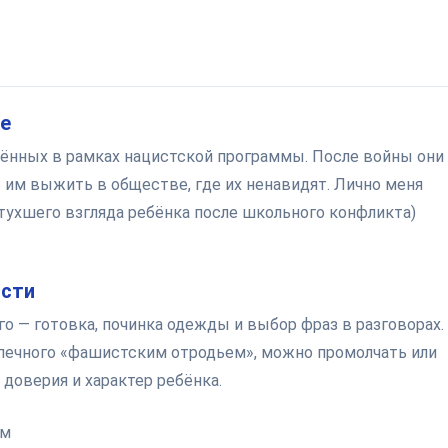
е
дённых в рамках нацистской программы. После войны они
ь им выжить в обществе, где их ненавидят. Лично меня
отухшего взгляда ребёнка после школьного конфликта)
ости
го — готовка, починка одежды и выбор фраз в разговорах.
опечного «фашистским отродьем», можно промолчать или
доверия и характер ребёнка.
ом