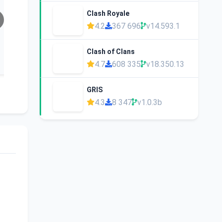
Clash Royale
4.2
367 696
v14.593.1
Clash of Clans
4.7
608 335
v18.350.13
GRIS
4.3
8 347
v1.0.3b