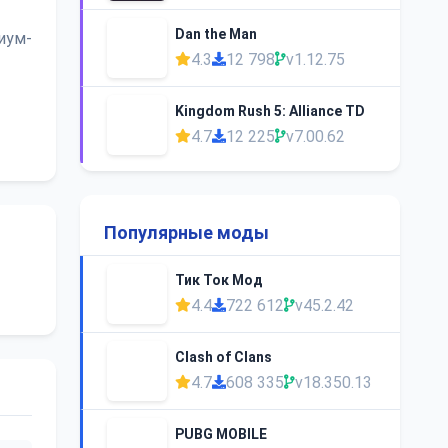
Dan the Man
иум-
4.3
12 798
v1.12.75
Kingdom Rush 5: Alliance TD
4.7
12 225
v7.00.62
Популярные моды
Тик Ток Мод
4.4
722 612
v45.2.42
Clash of Clans
4.7
608 335
v18.350.13
PUBG MOBILE