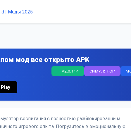
злом мод все открыто APK
V2.0.114
СИМУЛЯТОР
M
 Play
 симулятор воспитания с полностью разблокированным
ничного игрового опыта. Погрузитесь в эмоциональную