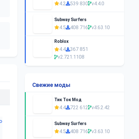
4.2
539 830
v4.4.0
Subway Surfers
4.5
408 716
v3.63.10
Roblox
4.4
367 851
v2.721.1108
Свежие моды
Тик Ток Мод
4.4
722 612
v45.2.42
Subway Surfers
4.5
408 716
v3.63.10