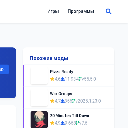
Игры
Программы
Похожие моды
OD
Pizza Ready
4.6
11 934
v55.5.0
War Groups
4.7
356
v2025.1.23.0
20 Minutes Till Dawn
4.9
9 668
v7.6