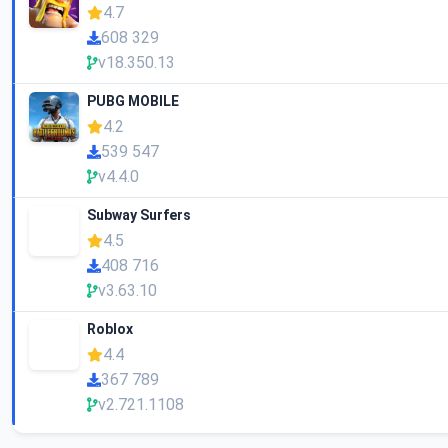
4.7
608 329
v18.350.13
PUBG MOBILE
4.2
539 547
v4.4.0
Subway Surfers
4.5
408 716
v3.63.10
Roblox
4.4
367 789
v2.721.1108