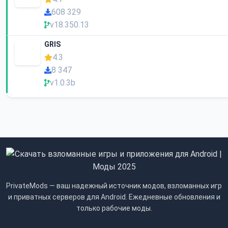
608 329
v18.350.13
GRIS
4.3
8 347
v1.0.3b
PrivateMods — ваш надежный источник модов, взломанных игр
и приватных серверов для Android. Ежедневные обновления и
только рабочие моды.