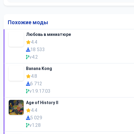
Похожие моды
Любовь в миниатюре
4.4
18 533
v4.2
Banana Kong
4.8
6 712
v1.9.17.03
Age of History II
4.4
5 029
v1.28