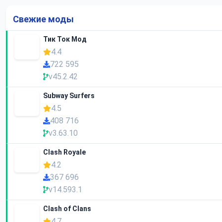
Свежие моды
Тик Ток Мод
4.4
722 595
v45.2.42
Subway Surfers
4.5
408 716
v3.63.10
Clash Royale
4.2
367 696
v14.593.1
Clash of Clans
4.7