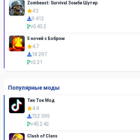
Zombeast: Survival Зомби Шутер
4.2
9 412
v0.43.2
5 ночей с Бобром
4.7
18 297
v2.21
Популярные моды
Тик Ток Мод
4.4
722 595
v45.2.42
Clash of Clans