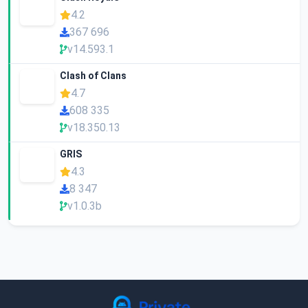
4.2
367 696
v14.593.1
Clash of Clans
4.7
608 335
v18.350.13
GRIS
4.3
8 347
v1.0.3b