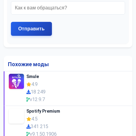
Похожие моды
Smule
4.9
18 249
v12.9.7
Spotify Premium
4.5
341 215
v9.1.50.1906