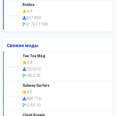
Roblox
4.4
367 850
v2.721.1108
Свежие моды
Тик Ток Мод
4.4
722 612
v45.2.42
Subway Surfers
4.5
408 716
v3.63.10
Clash Royale