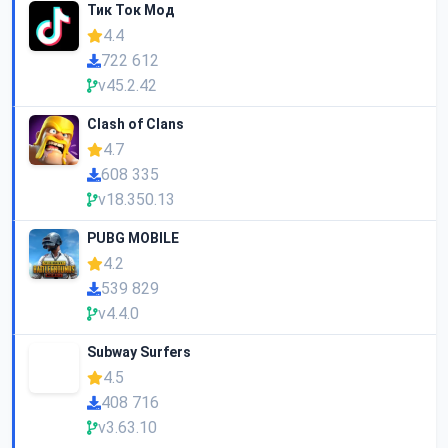
Тик Ток Мод
4.4
722 612
v45.2.42
Clash of Clans
4.7
608 335
v18.350.13
PUBG MOBILE
4.2
539 829
v4.4.0
Subway Surfers
4.5
408 716
v3.63.10