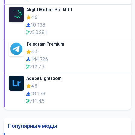
Alight Motion Pro MOD
4.6
10 138
v5.0.281
Telegram Premium
4.4
144 726
v12.7.3
Adobe Lightroom
4.8
18 178
v11.4.5
Популярные моды