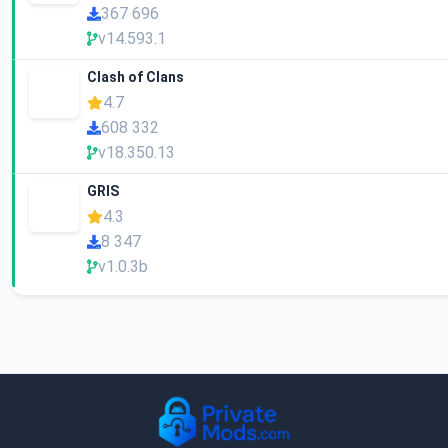
367 696
v14.593.1
Clash of Clans
4.7
608 332
v18.350.13
GRIS
4.3
8 347
v1.0.3b