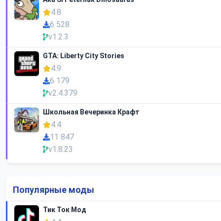
4.8
6 528
v1.2.3
GTA: Liberty City Stories
4.9
6 179
v2.4.379
Школьная Вечеринка Крафт
4.4
11 847
v1.8.23
Популярные моды
Тик Ток Мод