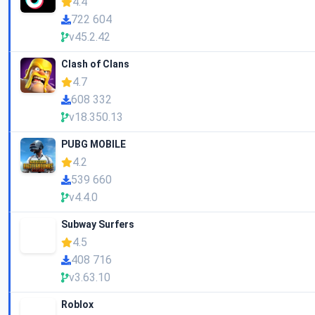
4.4
722 604
v45.2.42
Clash of Clans
4.7
608 332
v18.350.13
PUBG MOBILE
4.2
539 660
v4.4.0
Subway Surfers
4.5
408 716
v3.63.10
Roblox