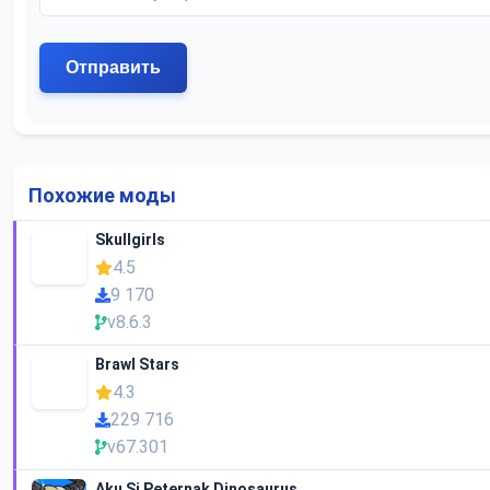
Похожие моды
Skullgirls
4.5
9 170
v8.6.3
Brawl Stars
4.3
229 716
v67.301
Aku Si Peternak Dinosaurus