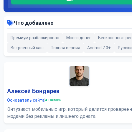
Что добавлено
Премиум разблокирован
Много денег
Бесконечные ре
Встроенный кэш
Полная версия
Android 7.0+
Русски
Алексей Бондарев
Основатель сайта
|
Онлайн
Энтузиаст мобильных игр, который делится проверен
модами без рекламы и лишнего доната.