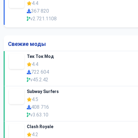
4.4
367 820
v2.721.1108
Свежие моды
Тик Ток Мод
4.4
722 604
v45.2.42
Subway Surfers
4.5
408 716
v3.63.10
Clash Royale
4.2