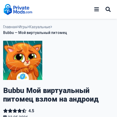
Skip
КАЗУАЛЬНАЯ
V1.155
MOD
to
content
Игры
Главная
Игры
Казуальные
Bubbu — Мой виртуальный питомец
Программы
Bubbu Мой виртуальный
питомец взлом на андроид
4.5