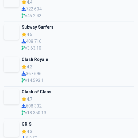
4.4
722 604
v45.2.42
Subway Surfers
4.5
408 716
v3.63.10
Clash Royale
4.2
367 696
v14.593.1
Clash of Clans
4.7
608 332
v18.350.13
GRIS
4.3