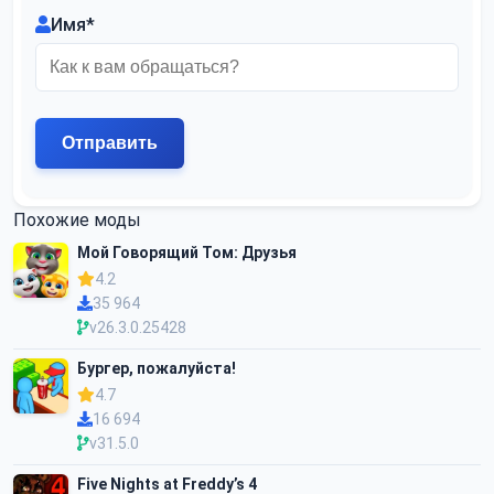
Имя
*
Похожие моды
Мой Говорящий Том: Друзья
4.2
35 964
v26.3.0.25428
Бургер, пожалуйста!
4.7
16 694
v31.5.0
Five Nights at Freddy’s 4