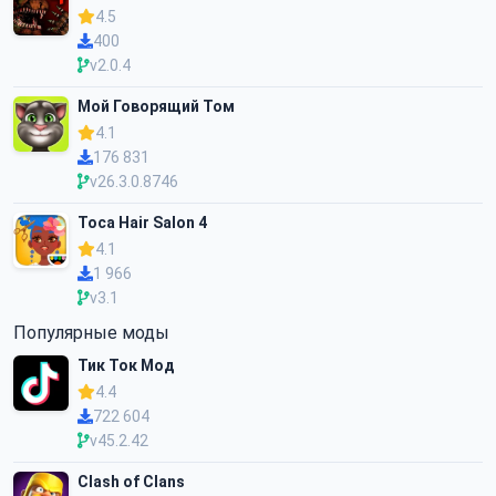
4.5
400
v2.0.4
Мой Говорящий Том
4.1
176 831
v26.3.0.8746
Toca Hair Salon 4
4.1
1 966
v3.1
Популярные моды
Тик Ток Мод
4.4
722 604
v45.2.42
Clash of Clans