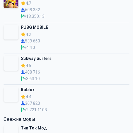
4.7
608 332
v18.350.13
PUBG MOBILE
4.2
539 660
v4.4.0
Subway Surfers
4.5
408 716
v3.63.10
Roblox
4.4
367 820
v2.721.1108
Свежие моды
Тик Ток Мод